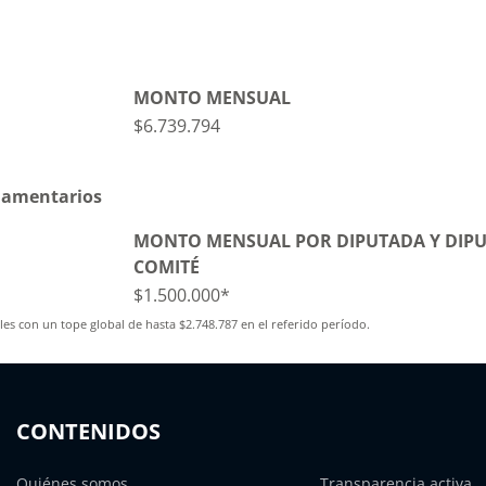
MONTO MENSUAL
$6.739.794
rlamentarios
MONTO MENSUAL POR DIPUTADA Y DIPU
COMITÉ
$1.500.000*
s con un tope global de hasta $2.748.787 en el referido período.
CONTENIDOS
Quiénes somos
Transparencia activa