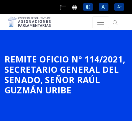
REMITE OFICIO N° 114/2021,
SECRETARIO GENERAL DEL
SENADO, SEÑOR RAÚL
GUZMÁN URIBE