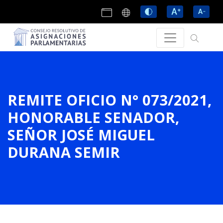
REMITE OFICIO N° 073/2021,
HONORABLE SENADOR,
SEÑOR JOSÉ MIGUEL
DURANA SEMIR