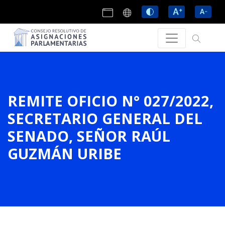
REMITE OFICIO N° 027/2022,
SECRETARIO GENERAL DEL
SENADO, SEÑOR RAÚL
GUZMÁN URIBE