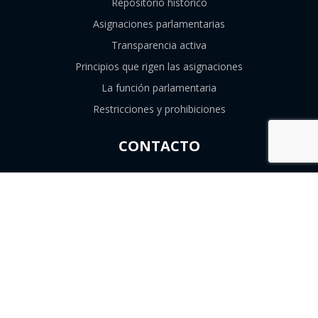
Repositorio histórico
Asignaciones parlamentarias
Transparencia activa
Principios que rigen las asignaciones
La función parlamentaria
Restricciones y prohibiciones
CONTACTO
226747839
contacto@consejoresolutivo.cl
Compañía de Jesús 1131, Santiago, Región
Metropolitana.