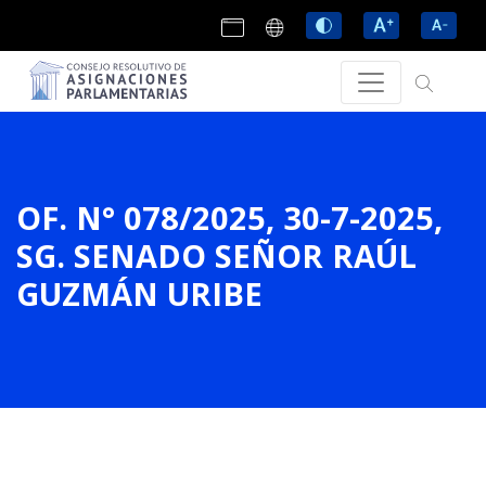
OF. N° 078/2025, 30-7-2025,
SG. SENADO SEÑOR RAÚL
GUZMÁN URIBE