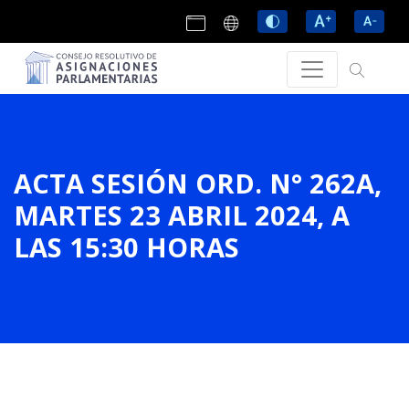
ACTA SESIÓN ORD. N° 262A,
MARTES 23 ABRIL 2024, A
LAS 15:30 HORAS