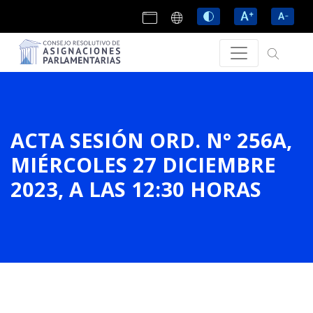
ACTA SESIÓN ORD. N° 256A,
MIÉRCOLES 27 DICIEMBRE
2023, A LAS 12:30 HORAS