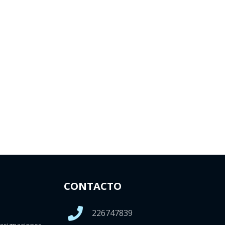
CONTACTO
226747839